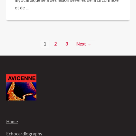
myocardique lié à des lésion sévères de la circonflexe
et de ...
1
2
3
Next →
Home
Echocardiography